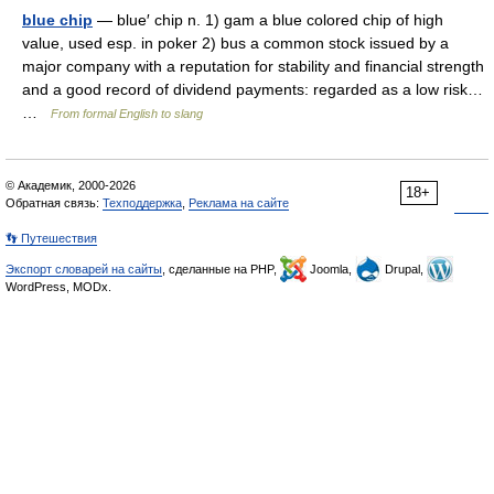
blue chip
— blue′ chip n. 1) gam a blue colored chip of high
value, used esp. in poker 2) bus a common stock issued by a
major company with a reputation for stability and financial strength
and a good record of dividend payments: regarded as a low risk…
…
From formal English to slang
© Академик, 2000-2026
18+
Обратная связь:
Техподдержка
,
Реклама на сайте
👣 Путешествия
Экспорт словарей на сайты
, сделанные на PHP,
Joomla,
Drupal,
WordPress, MODx.