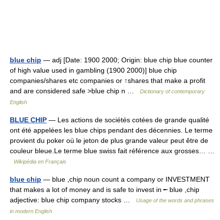
blue chip
— adj [Date: 1900 2000; Origin: blue chip blue counter
of high value used in gambling (1900 2000)] blue chip
companies/shares etc companies or ↑shares that make a profit
and are considered safe >blue chip n …
Dictionary of contemporary
English
BLUE CHIP
— Les actions de sociétés cotées de grande qualité
ont été appelées les blue chips pendant des décennies. Le terme
provient du poker où le jeton de plus grande valeur peut être de
couleur bleue.Le terme blue swiss fait référence aux grosses… …
Wikipédia en Français
blue chip
— blue ,chip noun count a company or INVESTMENT
that makes a lot of money and is safe to invest in ╾ blue ,chip
adjective: blue chip company stocks …
Usage of the words and phrases
in modern English