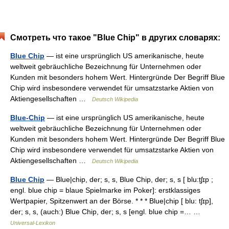
Смотреть что такое "Blue Chip" в других словарях:
Blue Chip
— ist eine ursprünglich US amerikanische, heute
weltweit gebräuchliche Bezeichnung für Unternehmen oder
Kunden mit besonders hohem Wert. Hintergründe Der Begriff Blue
Chip wird insbesondere verwendet für umsatzstarke Aktien von
Aktiengesellschaften …
Deutsch Wikipedia
Blue-Chip
— ist eine ursprünglich US amerikanische, heute
weltweit gebräuchliche Bezeichnung für Unternehmen oder
Kunden mit besonders hohem Wert. Hintergründe Der Begriff Blue
Chip wird insbesondere verwendet für umsatzstarke Aktien von
Aktiengesellschaften …
Deutsch Wikipedia
Blue Chip
— Blue|chip, der; s, s, Blue Chip, der; s, s [ blu:t̮ʃɪp ;
engl. blue chip = blaue Spielmarke im Poker]: erstklassiges
Wertpapier, Spitzenwert an der Börse. * * * Blue|chip [ blu: tʃɪp],
der; s, s, (auch:) Blue Chip, der; s, s [engl. blue chip =… …
Universal-Lexikon